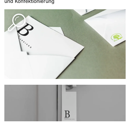
und Konfektionierung
PRODUKT-INFOS
Falten, Fertigen, Kuvertieren, Beilegen…
Beilagen, knifflige Verpackungen oder Türanhänger in
hohen Auflagen…
Wir kümmern uns um Zustellung und Versand.