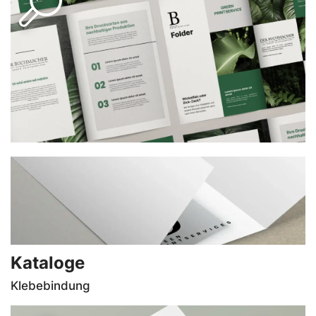
Parallelbruch (4-Seiter),
Wickel-, Zickzackfalz, Kreuzbruch (8-Seiter),
Fensterfalz sowie verschiedene Kombibrüche
möglich.
Kataloge
Klebebindung
PRODUKT-INFOS