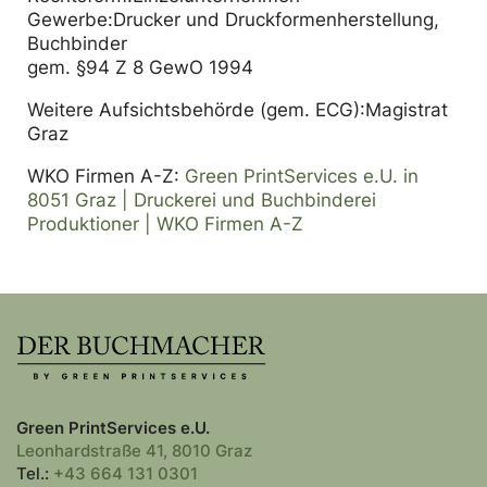
Gewerbe:Drucker und Druckformenherstellung,
Buchbinder
gem. §94 Z 8 GewO 1994
Weitere Aufsichtsbehörde (gem. ECG):Magistrat
Graz
WKO Firmen A-Z:
Green PrintServices e.U. in
8051 Graz | Druckerei und Buchbinderei
Produktioner | WKO Firmen A-Z
Green PrintServices e.U.
Leonhardstraße 41, 8010 Graz
Tel.:
+43 664 131 0301